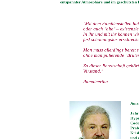
entspannter Atmosphäre und im geschützten 
"Mit dem Familienstellen hat
oder auch "alte" – existenzi
In ihr und mit ihr können wi
fast schonungslos erschreck
Man muss allerdings bereit s
ohne manipulierende "Brille
Zu dieser Bereitschaft gehört
Verstand."
Ramateertha
Ama
Jahr
Hypn
Code
Prab
Kris
und 