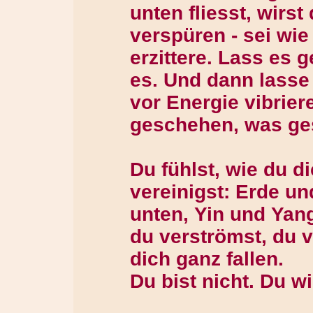
unten fliesst, wirst
verspüren - sei wie
erzittere. Lass es 
es. Und dann lasse
vor Energie vibrier
geschehen, was ge
Du fühlst, wie du d
vereinigst: Erde u
unten, Yin und Yang
du verströmst, du v
dich ganz fallen.
Du bist nicht. Du wi